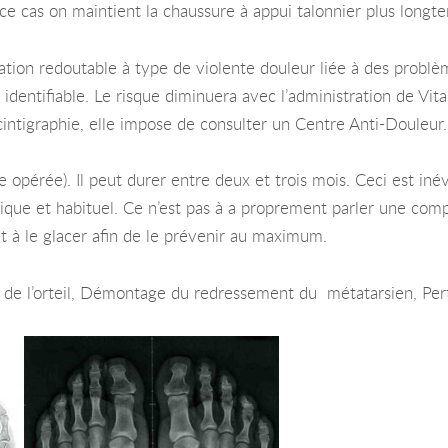
e cas on maintient la chaussure à appui talonnier plus longt
tion redoutable à type de violente douleur liée à des problèm
 identifiable. Le risque diminuera avec l’administration de Vi
cintigraphie, elle impose de consulter un Centre Anti-Douleur.
opérée). Il peut durer entre deux et trois mois. Ceci est inév
ogique et habituel. Ce n’est pas à a proprement parler une comp
et à le glacer afin de le prévenir au maximum.
 de l’orteil, Démontage du redressement du métatarsien, Pert