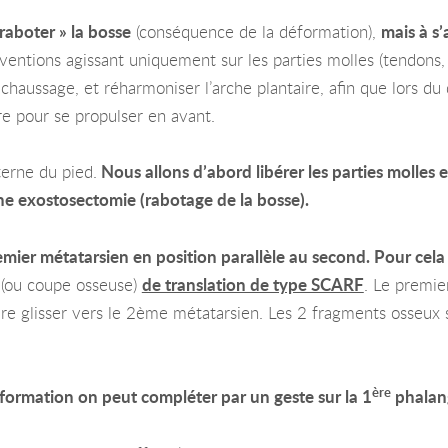
 raboter » la bosse
(conséquence de la déformation),
mais à s’
entions agissant uniquement sur les parties molles (tendons, ar
 chaussage, et réharmoniser l’arche plantaire, afin que lors du 
re pour se propulser en avant.
nterne du pied.
Nous allons d’abord libérer les parties molles e
 une exostosectomie (rabotage de la bosse).
mier métatarsien en position parallèle au second. Pour cela , 
(ou coupe osseuse)
de translation de type SCARF
. Le premie
aire glisser vers le 2ème métatarsien. Les 2 fragments osseux
ère
formation on peut compléter par un geste sur la 1
phalan