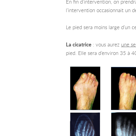
En fin d’intervention, on prendr
l’intervention occasionnait un dé
Le pied sera moins large d’un c
La cicatrice
: vous aurez
une se
pied. Elle sera d’environ 35 à 