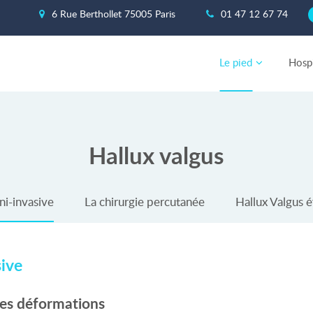
6 Rue Berthollet 75005 Paris
01 47 12 67 74
Le pied
Hospi
Hallux valgus
ni-invasive
La chirurgie percutanée
Hallux Valgus 
sive
des déformations