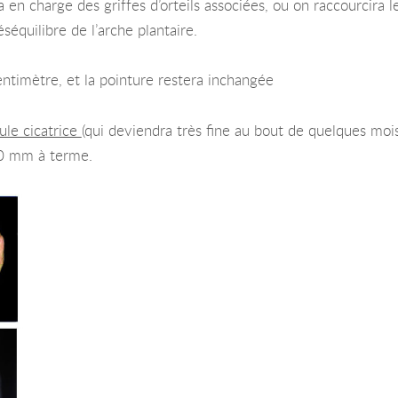
a en charge des griffes d’orteils associées, ou on raccourcira l
séquilibre de l’arche plantaire.
entimètre, et la pointure restera inchangée
ule cicatrice
(qui deviendra très fine au bout de quelques mois
40 mm à terme.