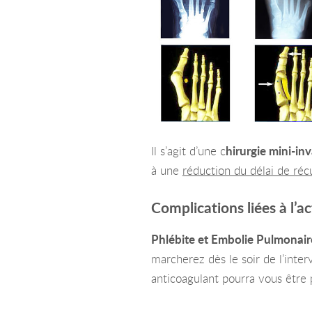
Il s’agit d’une c
hirurgie mini-in
à une
réduction du délai de réc
Complications liées à l’ac
Phlébite et Embolie Pulmonaire 
marcherez dès le soir de l’inter
anticoagulant pourra vous être p