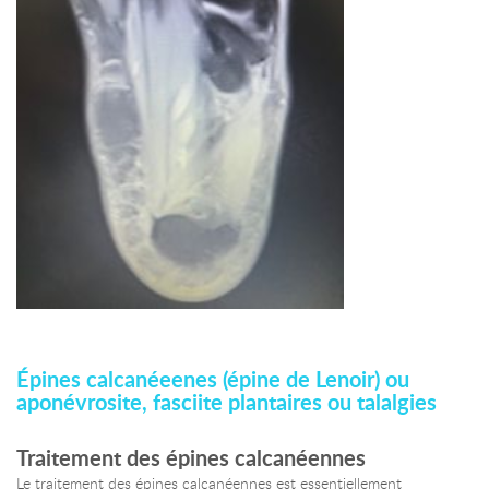
Épines calcanéeenes (épine de Lenoir) ou
aponévrosite, fasciite plantaires ou talalgies
Traitement des épines calcanéennes
Le traitement des épines calcanéennes est essentiellement