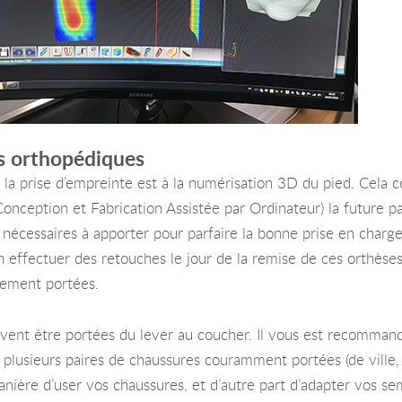
es orthopédiques
la prise d’empreinte est à la numérisation 3D du pied. Cela co
onception et Fabrication Assistée par Ordinateur) la future pa
nécessaires à apporter pour parfaire la bonne prise en charge
 effectuer des retouches le jour de la remise de ces orthèses
lement portées.
doivent être portées du lever au coucher. Il vous est recomman
plusieurs paires de chaussures couramment portées (de ville, de
ière d’user vos chaussures, et d’autre part d’adapter vos se