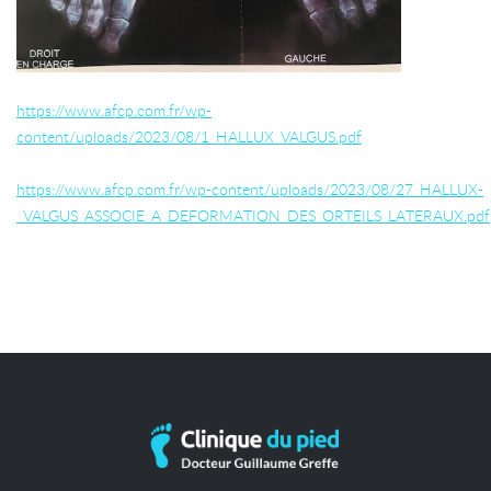
https://www.afcp.com.fr/wp-
content/uploads/2023/08/1_HALLUX_VALGUS.pdf
https://www.afcp.com.fr/wp-content/uploads/2023/08/27_HALLUX-
_VALGUS_ASSOCIE_A_DEFORMATION_DES_ORTEILS_LATERAUX.pdf