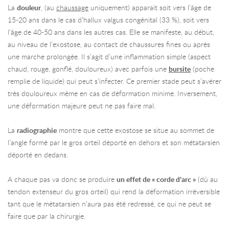
La
douleur
, (au
chaussage
uniquement) apparait soit vers l’âge de
15-20 ans dans le cas d’hallux valgus congénital (33 %), soit vers
l’âge de 40-50 ans dans les autres cas. Elle se manifeste, au début,
au niveau de l’exostose, au contact de chaussures fines ou après
une marche prolongée. Il s’agit d’une inflammation simple (aspect
chaud, rouge, gonflé, douloureux) avec parfois une
bursite
(poche
remplie de liquide) qui peut s’infecter. Ce premier stade peut s’avérer
très douloureux même en cas de déformation minime. Inversement,
une déformation majeure peut ne pas faire mal.
La
radiographie
montre que cette exostose se situe au sommet de
l’angle formé par le gros orteil déporté en dehors et son métatarsien
déporté en dedans.
A chaque pas va donc se produire
un effet de « corde d’arc »
(dû au
tendon extenseur du gros orteil) qui rend la déformation irréversible
tant que le métatarsien n’aura pas été redressé, ce qui ne peut se
faire que par la chirurgie.