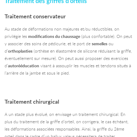
Traitement des griffes d'orteils
Traitement conservateur
Au stade de déformations non majeures et/ou réductibles, on
privilégie les
modifications du chaussage
(plus confortable). On peut
y associer des soins de pédicurie, et le port de
semelles
ou
d’
orthoplasties
(orthèse en élastomère de silicone réduisant la griffe,
éventuellement sur mesure). On peut aussi proposer des exercices
d’
autorééducation
visant à assouplir les muscles et tendons situés à
l’arrière de la jambe et sous le pied.
Traitement chirurgical
A un stade plus évolué, on envisage un traitement chirurgical. En
plus du traitement de la griffe d’orteil, on corrigera, le cas échéant,
les déformations associées responsables. Ainsi, la griffe du 2ème
orteil dans le cadre d’un hallux valgus nécessitera de traiter