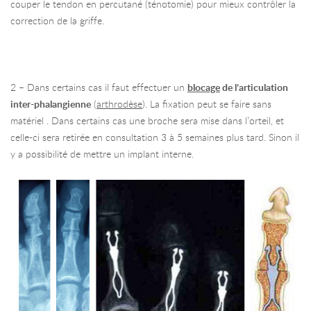
couper le tendon en percutané (ténotomie) pour mieux contrôler la
correction de la griffe.
2 – Dans certains cas il faut effectuer un
blocage
de l’articulation
inter-phalangienne
(
arthrodèse
). La fixation peut se faire sans
matériel . Dans certains cas une broche sera mise dans l’orteil, et
celle-ci sera retirée en consultation 3 à 5 semaines plus tard. Sinon il
y a possibilité de mettre un implant interne.