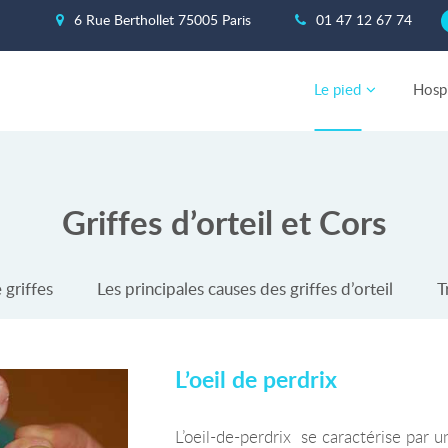
6 Rue Berthollet 75005 Paris
01 47 12 67 74
Le pied
Hospi
Griffes d’orteil et Cors
 griffes
Les principales causes des griffes d’orteil
T
L’oeil de perdrix
L’oeil-de-perdrix se caractérise par u