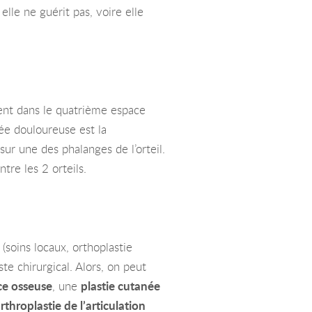
elle ne guérit pas, voire elle
ent dans le quatrième espace
anée douloureuse est la
ur une des phalanges de l’orteil.
ntre les 2 orteils.
(soins locaux, orthoplastie
ste chirurgical. Alors, on peut
ce osseuse
, une
plastie cutanée
rthroplastie de l’articulation