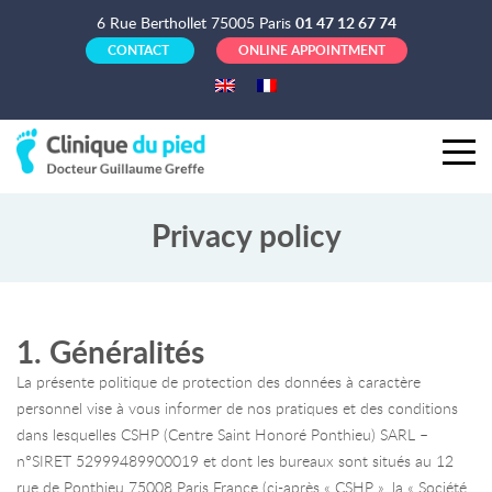
6 Rue Berthollet 75005 Paris
01 47 12 67 74
CONTACT
ONLINE APPOINTMENT
Privacy policy
1. Généralités
La présente politique de protection des données à caractère
personnel vise à vous informer de nos pratiques et des conditions
dans lesquelles CSHP (Centre Saint Honoré Ponthieu) SARL –
n°SIRET 52999489900019 et dont les bureaux sont situés au 12
rue de Ponthieu 75008 Paris France (ci-après « CSHP », la « Société