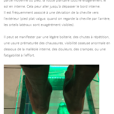
partie moyenne du pied, la voûte plantaire touche exagérément le
sol en interne. Cela peur aller jusqu’à dépasser le bord interne.
Il est fréquemment associé à une déviation de la cheville vers
l’extérieur (pied plat valgus: quand on regarde la cheville par l’arrière,
les orteils latéraux sont exagérément visibles).
Il peut se manifester par une légère boîterie, des chutes à répétition,
une usure prématurée des chaussures, visibilité osseuse anormale en
dessous de la malléole interne, des douleurs, des crampes, ou une
fatigabilité à l’effort.