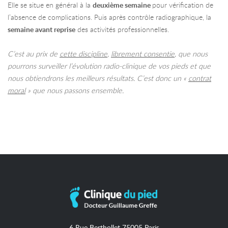
Elle se situe en général à la
deuxi
ème semaine
pour vérification de
l’absence de complications. Puis après contrôle radiographique, la
semaine avant reprise
des activités professionnelles.
C’est au prix de
cette discipline
,
librement consentie
, que nous
pourrons surveiller l’évolution radio-clinique de vos pieds et que
nous obtiendrons les meilleurs résultats. C’est donc un «
contrat
moral
» que nous passons ensemble.
6 Rue Berthollet 75005 Paris