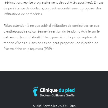
rééducation, reprise progressivement des activités sportives). En cas
de persistance de douleurs, on peut secondairement proposer des
infiltrations de corticoïdes.
Faîtes attention à ne pas subir d’infiltration de corticoïdes en cas
d’enthésopathie calcanéenne (insertion du tendon d’Achille sur le
calcaneum (os du talon)). Cela expose à un risque de rupture de
tendon d’Achille. Dans ce cas on peut proposer une injection de
Plasma riche en plaquettes (PRP).
6 Rue Berthollet 75005 Paris