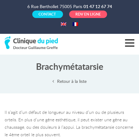
6 Rue Berthollet 75005 Paris
01 47 12 67 74
CONTACT
RDV EN LIGNE
Brachymétatarsie
Retour à la liste
Il s’agit d’un défaut de longueur au niveau d’un ou de plusieurs
orteils. En plus d’une gêne esthétique, il peut exister une gêne au
chaussage, ou des douleurs à l’appui. La brachymétatarsie concerne
le 4ème orteil le plus souvent.