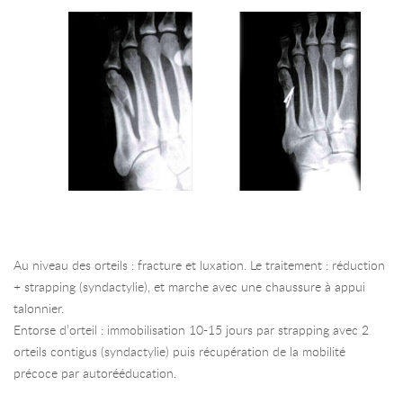
Au niveau des orteils : fracture et luxation. Le traitement : réduction
+ strapping (syndactylie), et marche avec une chaussure à appui
talonnier.
Entorse d’orteil : immobilisation 10-15 jours par strapping avec 2
orteils contigus (syndactylie) puis récupération de la mobilité
précoce par autorééducation.