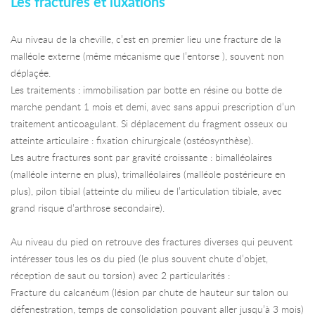
Les fractures et luxations
Au niveau de la cheville, c’est en premier lieu une fracture de la
malléole externe (même mécanisme que l’entorse ), souvent non
déplaçée.
Les traitements : immobilisation par botte en résine ou botte de
marche pendant 1 mois et demi, avec sans appui prescription d’un
traitement anticoagulant. Si déplacement du fragment osseux ou
atteinte articulaire : fixation chirurgicale (ostéosynthèse).
Les autre fractures sont par gravité croissante : bimalléolaires
(malléole interne en plus), trimalléolaires (malléole postérieure en
plus), pilon tibial (atteinte du milieu de l’articulation tibiale, avec
grand risque d’arthrose secondaire).
Au niveau du pied on retrouve des fractures diverses qui peuvent
intéresser tous les os du pied (le plus souvent chute d’objet,
réception de saut ou torsion) avec 2 particularités :
Fracture du calcanéum (lésion par chute de hauteur sur talon ou
défenestration, temps de consolidation pouvant aller jusqu’à 3 mois)